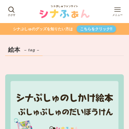
さがす
メニュー
シナぷしゅのグッズを知りたい方は
こちらをクリック!!
絵本
– tag –