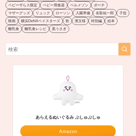
ベビーザらス限定
ベビー用食器
ベルメゾン
ポーチ
マザーグッズ
リュック
ローソン
入園準備
名取祐一郎
子役
映画
横浜DeNAベイスターズ
歌
濱文様
特別編
絵本
離乳食
離乳食レシピ
黒うさぎ
あらえるぬいぐるみ ぷしゅぷしゅ
Amazon