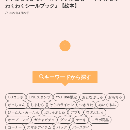
わくわくシールブック』【絵本】
2022年4月22日
1
キーワードから探す
GUコラボ
LINEスタンプ
YouTube限定
おとなぷしゅ
おもちゃ
がっしゃん
しまむら
そらのライオン
つきうた
ぬいぐるみ
ひーたん・みーたん
ぷしゅぷしゅ
アプリ
ウタぷしゅ
オープニング
ガチャガチャ
グッズ
ケーキ
コラボ商品
コーナー
スマホアイテム
バッグ
バースデイ