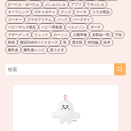
ひーたん・みーたん
ぷしゅぷしゅ
アプリ
ウタぷしゅ
オープニング
ガチャガチャ
グッズ
ケーキ
コラボ商品
コーナー
スマホアイテム
バッグ
バースデイ
ベビーザらス限定
ベビー用食器
ベルメゾン
ポーチ
マザーグッズ
リュック
ローソン
入園準備
名取祐一郎
子役
映画
横浜DeNAベイスターズ
歌
濱文様
特別編
絵本
離乳食
離乳食レシピ
黒うさぎ