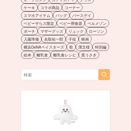
ケーキ
コラボ商品
コーナー
スマホアイテム
バッグ
バースデイ
ベビーザらス限定
ベビー用食器
ベルメゾン
ポーチ
マザーグッズ
リュック
ローソン
入園準備
名取祐一郎
子役
映画
横浜DeNAベイスターズ
歌
濱文様
特別編
絵本
離乳食
離乳食レシピ
黒うさぎ