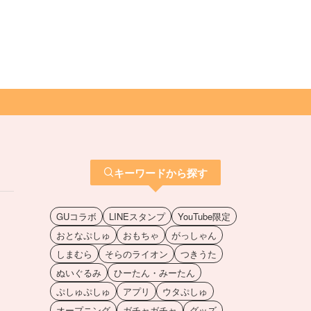
キーワードから探す
GUコラボ
LINEスタンプ
YouTube限定
おとなぷしゅ
おもちゃ
がっしゃん
しまむら
そらのライオン
つきうた
ぬいぐるみ
ひーたん・みーたん
ぷしゅぷしゅ
アプリ
ウタぷしゅ
オープニング
ガチャガチャ
グッズ