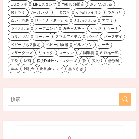
GUコラボ
LINEスタンプ
YouTube限定
おとなぷしゅ
おもちゃ
がっしゃん
しまむら
そらのライオン
つきうた
ぬいぐるみ
ひーたん・みーたん
ぷしゅぷしゅ
アプリ
ウタぷしゅ
オープニング
ガチャガチャ
グッズ
ケーキ
コラボ商品
コーナー
スマホアイテム
バッグ
バースデイ
ベビーザらス限定
ベビー用食器
ベルメゾン
ポーチ
マザーグッズ
リュック
ローソン
入園準備
名取祐一郎
子役
映画
横浜DeNAベイスターズ
歌
濱文様
特別編
絵本
離乳食
離乳食レシピ
黒うさぎ